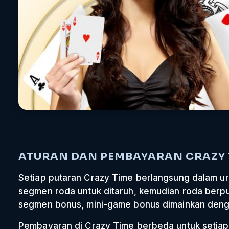
ATURAN DAN PEMBAYARAN CRAZY 
Setiap putaran Crazy Time berlangsung dalam u
segmen roda untuk ditaruh, kemudian roda berputa
segmen bonus, mini-game bonus dimainkan deng
Pembayaran di Crazy Time berbeda untuk setiap 