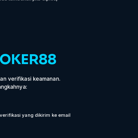
OKER88
n verifikasi keamanan.
langkahnya:
erifikasi yang dikirim ke email