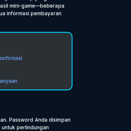
 hasil mini-game—beberapa
mua informasi pembayaran
onfirmasi
tanyaan
kan. Password Anda disimpan
n untuk perlindungan