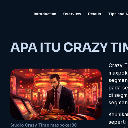
Introduction
Overview
Details
Tips and 
APA ITU CRAZY TI
Crazy T
maxpoke
segmen 
pada se
di segm
segmen 
Keunika
seperti 
Studio Crazy Time maxpoker88