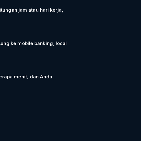
tungan jam atau hari kerja,
gsung ke mobile banking, local
erapa menit, dan Anda