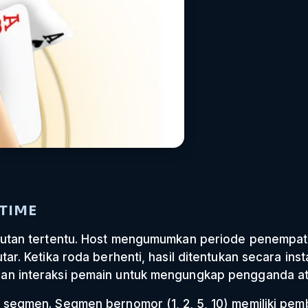
TIME
rutan tertentu. Host mengumumkan periode penempatk
r. Ketika roda berhenti, hasil ditentukan secara insta
an interaksi pemain untuk mengungkap pengganda at
segmen. Segmen bernomor (1, 2, 5, 10) memiliki pem