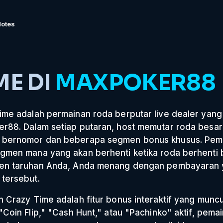
Notes
ME DI
MAXPOKER88
ime adalah permainan roda berputar live dealer yang
r88. Dalam setiap putaran, host memutar roda besar
bernomor dan beberapa segmen bonus khusus. Pem
gmen mana yang akan berhenti ketika roda berhenti b
en taruhan Anda, Anda menang dengan pembayaran 
tersebut.
n Crazy Time adalah fitur bonus interaktif yang muncu
"Coin Flip," "Cash Hunt," atau "Pachinko" aktif, pemai