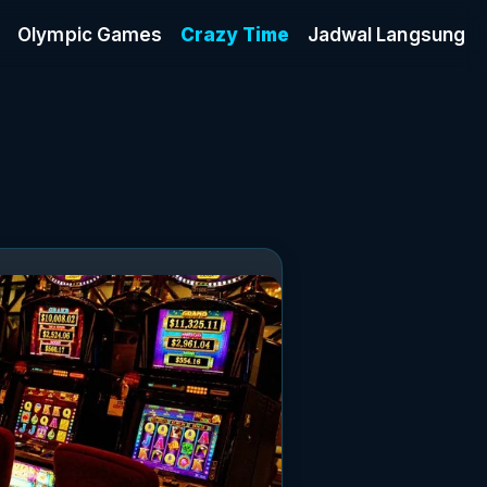
r
Olympic Games
Crazy Time
Jadwal Langsung