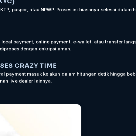
KYC)
TP, paspor, atau NPWP. Proses ini biasanya selesai dalam hi
g, local payment, online payment, e-wallet, atau transfer lan
diproses dengan enkripsi aman.
SES CRAZY TIME
cal payment masuk ke akun dalam hitungan detik hingga beb
n live dealer lainnya.